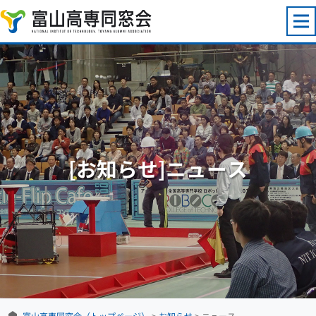
コンテンツへスキップ
[お知らせ]ニュース
富山高専同窓会（トップページ）
>
お知らせ
>
ニュース