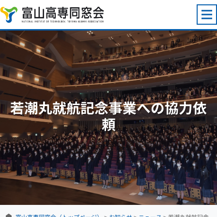
コンテンツへスキップ
若潮丸就航記念事業への協力依
頼
富山高専同窓会（トップページ）
>
お知らせ
>
ニュース
>
若潮丸就航記念